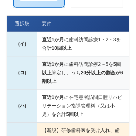
選択肢
要件
直近1か月
に歯科訪問診療1・2・3を
(イ)
合計
10回以上
直近1か月
に歯科訪問診療2～5を
5回
(ロ)
以上
算定し、うち
20分以上の割合が6
割以上
直近1か月
に在宅患者訪問口腔リハビ
(ハ)
リテーション指導管理料（又は小
児）を合計
5回以上
【新設】研修歯科医を受け入れ、歯