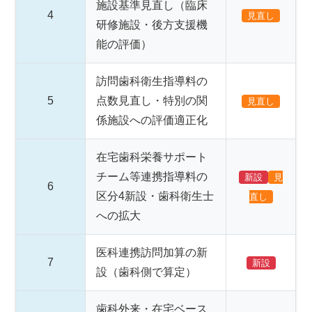
施設基準見直し（臨床
4
見直し
研修施設・後方支援機
能の評価）
訪問歯科衛生指導料の
5
点数見直し・特別の関
見直し
係施設への評価適正化
在宅歯科栄養サポート
チーム等連携指導料の
新設
見
6
区分4新設・歯科衛生士
直し
への拡大
医科連携訪問加算の新
7
新設
設（歯科側で算定）
歯科外来・在宅ベース