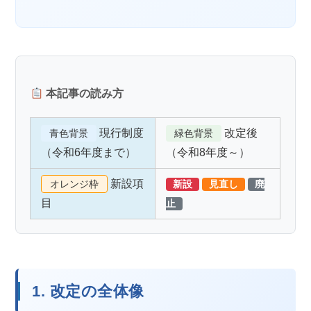
本記事の読み方
現行制度
改定後
青色背景
緑色背景
（令和6年度まで）
（令和8年度～）
新設項
オレンジ枠
新設
見直し
廃
目
止
1. 改定の全体像