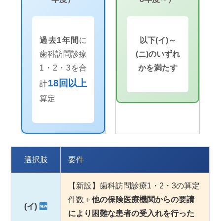
過去1年間
に
以下(イ)～
歯科訪問診療
(ニ)のいずれ
1・2・3を合
かを満たす
18回以上
計
算定
選択肢
要件
【新設】歯科訪問診療1・2・3の算定
件数＋
他の保険医療機関からの要請
(イ)
により困難な患者の受入れを行った