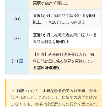
実績
が合計18回以上
直近1か月
に歯科訪問診療2～5を
5回
(ロ)
以上
、うち20分以上が6割以上
直近1か月
に在宅患者訪問口腔リハ指
(ハ)
導管理料等を
5回以上
【新設】研修歯科医を受け入れ、歯
(ニ)
科訪問診療に係る教育を実施してい
る
臨床研修施設
解説：
(イ)の「
困難な患者の受入れ実績
」が新
設されました。これにより、自院での訪問実績が
少なくても、地域の診療所からの紹介を受け入れ