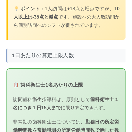
ポイント：
1人訪問は+18点と増点ですが、
10
人以上は-35点と減点
です。施設への大人数訪問か
ら個別訪問へのシフトが促されています。
1日あたりの算定上限人数
歯科衛生士1名あたりの上限
訪問歯科衛生指導料は、原則として
歯科衛生士１
名につき１日15人まで
に限り算定できます。
非常勤の歯科衛生士については、
勤務日の所定労
働時間数を常勤職員の所定労働時間数で除した数