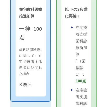
在宅歯科医療
以下の3段階
推進加算
に再編 ↓
在宅療
一律 100
養支援
点
歯科診
療所加
歯科訪問診療1
算
に対して、在
1（歯
宅で療養する
患者に訪問し
援診
た場合
1）：
100点
✕ 廃止
在宅療
養支援
歯科診