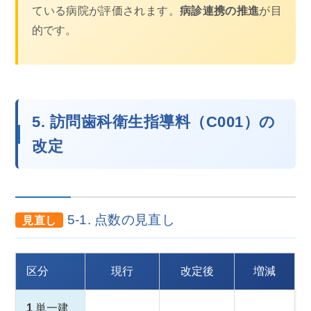
ている病院が評価されます。
病診連携の推進
が目
的です。
5. 訪問歯科衛生指導料（C001）の
改定
5-1. 点数の見直し
見直し
区分
現行
改定後
増減
1
単一建