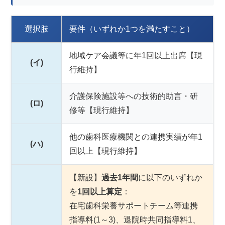
選択肢
要件（いずれか1つを満たすこと）
地域ケア会議等に年1回以上出席【現
(イ)
行維持】
介護保険施設等への技術的助言・研
(ロ)
修等【現行維持】
他の歯科医療機関との連携実績が年1
(ハ)
回以上【現行維持】
【新設】
過去1年間
に以下のいずれか
を
1回以上算定
：
在宅歯科栄養サポートチーム等連携
指導料(1～3)、退院時共同指導料1、