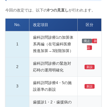
今回の改定では、以下の
8つの見直し
が行われます。
No.
改定項目
区分
歯科訪問診療1の加算体
廃止
新
1
系再編（在宅歯科医療
設
推進加算→3段階加算）
歯科訪問診療の緊急対
2
新設
応時の運用明確化
歯科訪問診療4・5の施
3
新設
設基準の新設
歯援診1・2・歯援病の