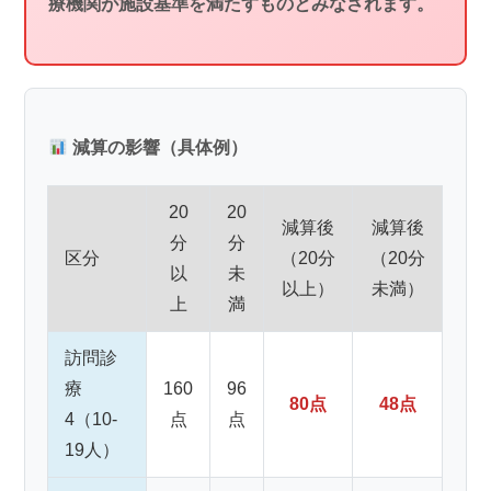
療機関が施設基準を満たすものとみなされます。
減算の影響（具体例）
20
20
減算後
減算後
分
分
区分
（20分
（20分
以
未
以上）
未満）
上
満
訪問診
療
160
96
80点
48点
4（10-
点
点
19人）