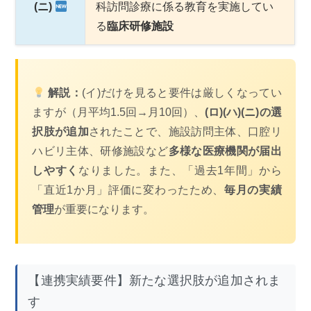
(ニ)
科訪問診療に係る教育を実施してい
る
臨床研修施設
解説：
(イ)だけを見ると要件は厳しくなってい
ますが（月平均1.5回→月10回）、
(ロ)(ハ)(ニ)の選
択肢が追加
されたことで、施設訪問主体、口腔リ
ハビリ主体、研修施設など
多様な医療機関が届出
しやすく
なりました。また、「過去1年間」から
「直近1か月」評価に変わったため、
毎月の実績
管理
が重要になります。
【連携実績要件】新たな選択肢が追加されま
す