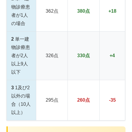
物診療患
362点
380点
+18
者が1人
の場合
2
単一建
物診療患
者が2人
326点
330点
+4
以上9人
以下
3
1及び2
以外の場
295点
260点
-35
合（10人
以上）