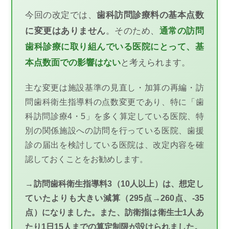
今回の改定では、
歯科訪問診療料の基本点数
に変更はありません
。そのため、
通常の訪問
歯科診療に取り組んでいる医院にとって、基
本点数面での影響はない
と考えられます。
主な変更は施設基準の見直し・加算の再編・訪
問歯科衛生指導料の点数変更であり、特に「歯
科訪問診療4・5」を多く算定している医院、特
別の関係施設への訪問を行っている医院、歯援
診の届出を検討している医院は、改定内容を確
認しておくことをお勧めします。
→訪問歯科衛生指導料3（10人以上）は、想定し
ていたよりも大きい減算（295点→260点、
-35
点
）になりました。また、訪衛指は衛生士1人あ
たり1日15人までの算定制限が設けられました。