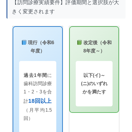
【訪問診療実績要件】評価期間と選択肢が大
きく変更されます
現行（令和6
改定後（令和
年度）
8年度～）
過去1年間
に
以下(イ)～
歯科訪問診療
(ニ)のいずれ
1・2・3を合
かを満たす
18回以上
計
（月平均1.5
回）