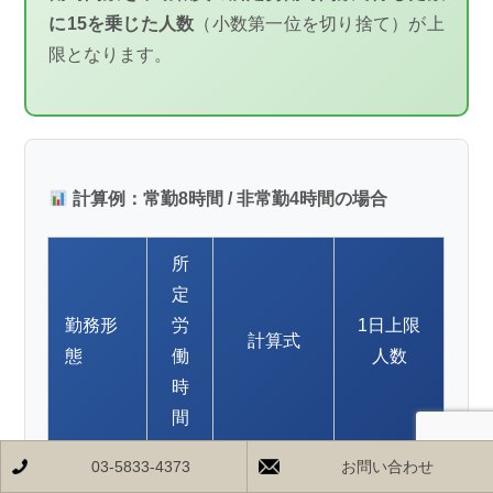
に15を乗じた人数
（小数第一位を切り捨て）が上
限となります。
計算例：常勤8時間 / 非常勤4時間の場合
所
定
勤務形
労
1日上限
計算式
態
働
人数
時
間
03-5833-4373
お問い合わせ
8時
8 ÷ 8 × 15
常勤
15人