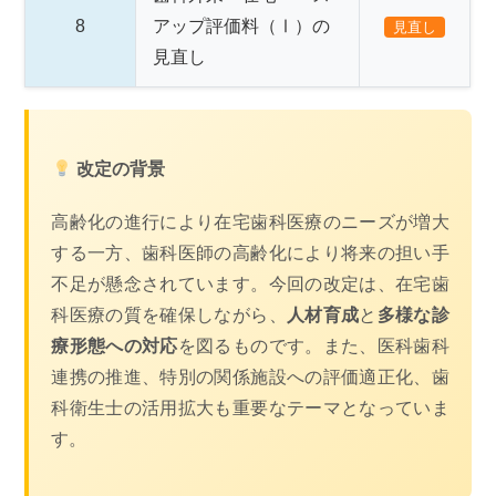
8
アップ評価料（Ⅰ）の
見直し
見直し
改定の背景
高齢化の進行により在宅歯科医療のニーズが増大
する一方、歯科医師の高齢化により将来の担い手
不足が懸念されています。今回の改定は、在宅歯
科医療の質を確保しながら、
人材育成
と
多様な診
療形態への対応
を図るものです。また、医科歯科
連携の推進、特別の関係施設への評価適正化、歯
科衛生士の活用拡大も重要なテーマとなっていま
す。