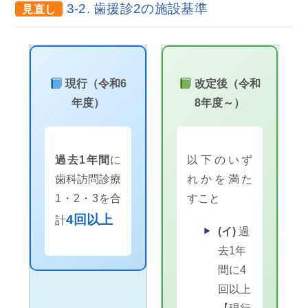
3-2. 歯援診2の施設基準
見直し
現行（令和6
改定後（令和
年度）
8年度～）
過去1年間
に
以下のいず
歯科訪問診療
れかを満た
1・2・3を合
すこと
4回以上
計
(イ)
過
去1年
間に4
回以上