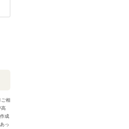
非ご相
が高
作成
あっ